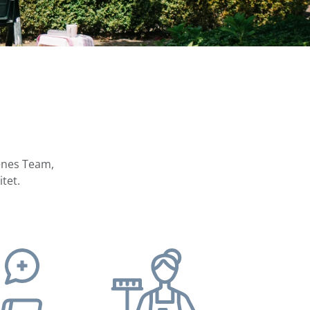
renes Team,
tet.